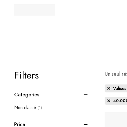
Filters
Un seul rés
Valise
Categories
40.00
Non classé
(1)
Price