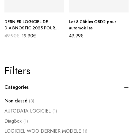
DERNIER LOGICIEL DE
Lot 8 Câbles OBD2 pour
DIAGNOSTIC 2025 POUR
automobiles
MISE A JOUR DELPHI DS 150 E
49.90
€
19.90
€
49.99
€
Filters
Categories
Non classé
(3)
AUTODATA LOGICIEL
(1)
DiagBox
(1)
LOGICIEL WOO DERNIER MODELE
(1)