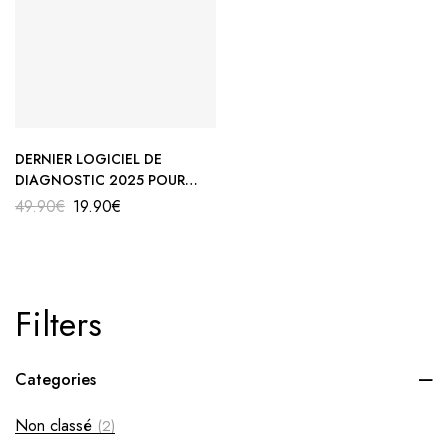
DERNIER LOGICIEL DE
DIAGNOSTIC 2025 POUR
MISE A JOUR DELPHI DS 150 E
49.90
€
19.90
€
Filters
Categories
Non classé
(2)